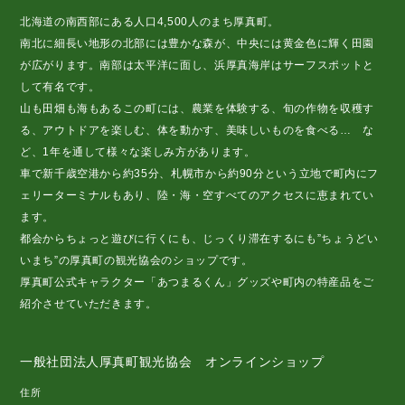
北海道の南西部にある人口4,500人のまち厚真町。
南北に細長い地形の北部には豊かな森が、中央には黄金色に輝く田園
が広がります。南部は太平洋に面し、浜厚真海岸はサーフスポットと
して有名です。
山も田畑も海もあるこの町には、農業を体験する、旬の作物を収穫す
る、アウトドアを楽しむ、体を動かす、美味しいものを食べる… な
ど、1年を通して様々な楽しみ方があります。
車で新千歳空港から約35分、札幌市から約90分という立地で町内にフ
ェリーターミナルもあり、陸・海・空すべてのアクセスに恵まれてい
ます。
都会からちょっと遊びに行くにも、じっくり滞在するにも”ちょうどい
いまち”の厚真町の観光協会のショップです。
厚真町公式キャラクター「あつまるくん」グッズや町内の特産品をご
紹介させていただきます。
一般社団法人厚真町観光協会 オンラインショップ
住所