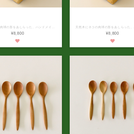
手づくりゴミ箱（犬の肉球）
天然木の手づくりゴミ箱（ネ
期 ご注文後約1か月待ち
球） 納期 ご注文後約1か
天然木に犬の肉球の形をあしらった、ハンドメイドのゴミ箱です。 ゴミ箱は、オイルフィニッシュ加工で仕上げています。 移動が楽なキャスター付きです。 大きさ：縦約25ｃｍ×横約25ｃｍ×高さ約47ｃｍ（1点、1点手作業で制作しておりますの多少の誤差はご了承ください。） 木製のゴミ箱の中に、プラスチック製のゴミ箱をセットしてお渡しいたします。 ※使用する天然木（パイン無垢材）により、写真と色合いや木目が異なります。ご了承ください。 ※無垢材は空気が著しく乾燥すると割れが生じることがあります。また、長い年月が経つと少しずつあめ色になっていきます。これらは、自然がつくる味としてご承知くださるようお願いいたします。 ※本商品は受注生産です。お申し込みいただいてから商品の発送までは、1ヶ月前後かかります。
¥8,800
¥8,800