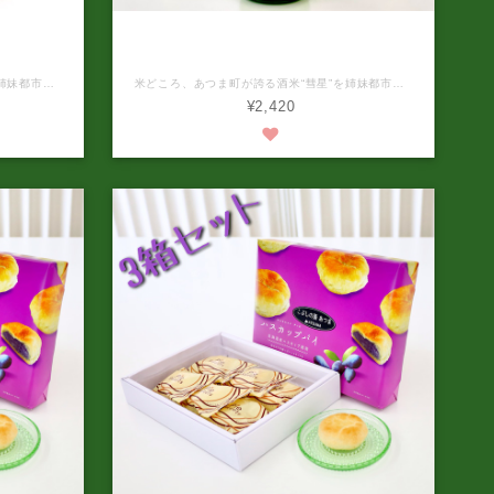
」辛口
新商品 特別純米「かけ橋」
米どころ、あつま町が誇る酒米“彗星”を姉妹都市岩手県奥州市（前沢区）にある酒蔵「岩手銘醸」で醸造した特別純米が完成しました。 林檎を思わせる清涼感のある香り、繊細な酸が杯を進ませる警戒な辛口酒。 冷酒では鋭いキレ味、ぬる燗では柔らかい酸が愉しい。 鮭のチャンチャン焼き等、味噌ベースのお料理と相性抜群。 アルコール分：15度 原材料：米（北海道産） 米こうじ（国産米） 原料米：厚真産酒造好適米「彗星」100％ 精米歩合：60％ 日本酒度：+5 内容量：720ml 保存方法：冷暗所で保存 開栓後はお早目にお召し上がりください。 製造年月日：2026年4月 ※パッケージデザインが予告なく変更される場合がありますのでご了承ください。 ※お酒は20歳から。20歳未満への酒類の販売は固くお断りしています。
米どころ、あつま町が誇る酒米“彗星”を姉妹都市岩手県奥州市（前沢区）にある酒蔵「岩手銘醸」で醸造した特別純米が完成しました。 熟れた果実を彷彿とさせる濃醇な甘酸のバランス、キレ後も口内に心地良い良いを残します。 程よく冷やしてナッツ系との相性良し。 アルコール分：15度 原材料：米（北海道産） 米こうじ（国産米） 原料米：厚真産酒造好適米「彗星」100％ 精米歩合：60％ 日本酒度：−9 内容量：720ml 保存方法：冷暗所で保存 開栓後はお早目にお召し上がりください。 製造年月日：2026年4月 ※パッケージデザインが予告なく変更される場合がありますのでご了承ください。 ※お酒は20歳から。20歳未満への酒類の販売は固くお断りしています。
¥2,420