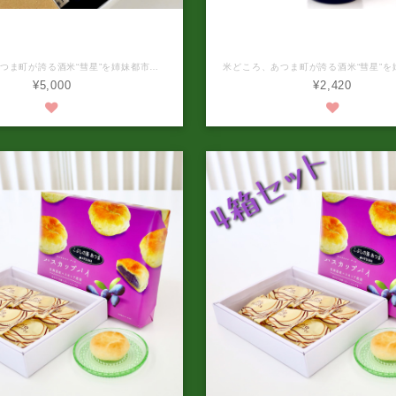
限定 贈答用箱入 特別純米「か
新商品 特別純米「かけ橋
橋」甘口/辛口 2本セット
米どころ、あつま町が誇る酒米“彗星”を姉妹都市岩手県奥州市（前沢区）にある酒蔵「岩手銘醸」で醸造した特別純米「かけ橋」 熟れた果実を彷彿とさせる濃醇な甘酸のバランス、キレ後も口内に心地良い良いを残します。 程よく冷やしてナッツ系との相性良し。 今回、贈答用として2本箱入のセットをご用意しました！ 甘口 アルコール分：15度 原材料：米（北海道産） 米こうじ（国産米） 原料米：厚真産酒造好適米「彗星」100％ 精米歩合：60％ 日本酒度：−9 内容量：720ml 辛口 アルコール分：15度 原材料：米（北海道産） 米こうじ（国産米） 原料米：厚真産酒造好適米「彗星」100％ 精米歩合：60％ 日本酒度：+5 内容量：720ml 保存方法：冷暗所で保存 開栓後はお早目にお召し上がりください。 製造年月日：2026年4月 ※パッケージデザインが予告なく変更される場合がありますのでご了承ください。 ※お酒は20歳から。20歳未満への酒類の販売は固くお断りしています。
¥5,000
¥2,420