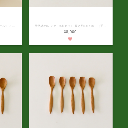
コの肉
天然木の手づくりレンゲ（エゾヤマザク
月待ち
ラ 5本セット）納期 ご注文後約1か月待
ち
天然木にネコの肉球の形をあしらった、ハンドメイドのゴミ箱です。 ゴミ箱は、オイルフィニッシュ加工で仕上げています。 移動が楽なキャスター付きです。 大きさ：縦約25ｃｍ×横約25ｃｍ×高さ約47ｃｍ（1点、1点手作業で制作しておりますの多少の誤差はご了承ください。） 木製のゴミ箱の中に、プラスチック製のゴミ箱をセットしてお渡しいたします。 ※使用する天然木（パイン無垢材）により、写真と色合いや木目が異なります。ご了承ください。 ※無垢材は空気が著しく乾燥すると割れが生じることがあります。また、長い年月が経つと少しずつあめ色になっていきます。これらは、自然がつくる味としてご承知くださるようお願いいたします。 ※本商品は受注生産です。お申し込みいただいてから商品の発送までは、1ヶ月前後かかります。
天然木のレンゲ 5本セット 長さ約18ｃｍ （手作業で制作しておりますの多少の誤差はご了承ください。） 天然木（エゾヤマザクラ）を使い、ひとつひとつ手で作られたレンゲです。お鍋やスープを食べる際にお使いください。 仕上げの塗料は、学校給食の食器にも使われている安全で丈夫な木固め塗料を使用しています。 ※食器洗浄機の使用が可能です。 ※電子レンジの使用はお控えください。 ※自然素材のため、木目や色合いが1本ずつ異なります。ご了承ください。 ※本商品は受注生産です。お申し込みいただいてから商品の発送までは、1ヶ月前後かかります。
¥8,000