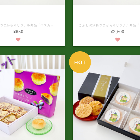
湯あつまオリジナル ハスカップ
こぶしの湯あつまオリジナル 
パイ（6個入り）
パイ（6個入り）4箱セ
こぶしの湯あつまからオリジナル商品「ハスカップパイ」が誕生しました。‼️ 商品名 ハスカップパイ 内容量 6個入 原材料名 ハスカップ餡（国内製造（白生餡、ビートグラニュー糖、水飴、ハスカップ果汁））、小麦粉、マーガリン、鶏卵、食塩／乳化剤、香料、着色料（青1、赤104） 本品に含まれているアレルギー物質（特定原材料及びそれに準ずるものを表示） 小麦・乳成分・卵・大豆 栄養成分表示(100g当たり) エネルギー421kcal、たんぱく質6g、脂質21g、炭水化物52g、食塩相当量0.6g (日本食品標準成分表より算出) 賞味期限 製造日から90日 保存方法 直射日光、高温多湿を避けできるだけ涼しいところに常温で保存して下さい。 開封後は、なるべく早くお召し上がりください。 発送温度帯 常温 到着の目安 ご注文より7日後のお届け。ただし予約商品については、販売日から約10日後のお届け。 ※パッケージデザインが予告なく変更される場合がありますのでご了承ください。 北海道の豊かな自然が感じられるこぶしの湯あつまオリジナルのハスカップパイ。厚真町産ハスカップを使用し、サクサクのパイ生地との絶妙なコンビネーションは絶品です。一度食べるとやみつきになること間違いなし！ 厚真町産ハスカップが味わえる本商品は、手土産やご自宅用にも最適です。甘酸っぱいハスカップとサクサクとしたパイの相性は絶妙で、お茶請けやデザートとしてもおすすめ。ぜひ、贅沢なひとときをこぶしの湯あつまのハスカップパイでお楽しみください。
¥650
¥2,600