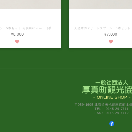
手づくりディナースプーン（エ
天然木の手づくりデザートスプ
ラ 5本セット）納期 ご注文後
ゾヤマザクラ 5本セット）納期
約1か月待ち
約1か月待ち
カレースプーン 5本セット 長さ約20ｃｍ （手作業で制作しておりますの多少の誤差はご了承ください。） 天然木（エゾヤマザクラ）を使い、ひとつひとつ手で作られたディナースプーンです。 スープやカレーライスなどにご利用ください。 仕上げの塗料は、学校給食の食器にも使われている安全で丈夫な木固め塗料を使用しています。 ※食器洗浄機の使用が可能です。 ※電子レンジの使用はお控えください。 ※自然素材のため、木目や色合いが1本ずつ異なります。ご了承ください。 ※本商品は受注生産です。お申し込みいただいてから商品の発送までは、1ヶ月前後かかります。
¥8,000
¥7,000
〒059-1605 北海道勇払郡厚真町本
TEL： 0145-29-7711
FAX： 0145-29-7712