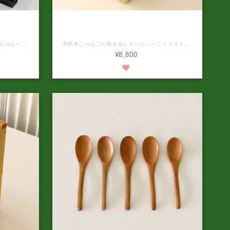
天然木の手づくりゴミ箱（りんご） 納
12枚入
期 ご注文後約1か月待ち
北海道厚真町産の美味しいお米を使ったおせんべい「うまいべい」が誕生しました。 商品名 うまいべい12枚セット 焼塩味、醤油味、醤油ザラメ味 各4枚 製造者 （株）空と大地 札幌市中央区南２条25丁目1−18 内容量 12枚入り 原材料名 焼塩味 うるち米、植物油脂、食塩 醤油味 うるち米、醤油（小麦・大豆含む）、砂糖、鰹節 醤油ザラメ味 うるち米、醤油（小麦・大豆含む）、砂糖、鰹節 本品に含まれているアレルギー物質（特定原材料及びそれに準ずるものを表示） 小麦・大豆 栄養成分表示(1枚当たり) 焼塩味 エネルギー34.2kcal、たんぱく質0.7g、脂質0.1g、炭水化物7.4g、食塩相当量0.2g (推定値) 賞味期限 製造日3ヶ月 保存方法 直射日光、高温多湿を避けて保存して下さい。 発送温度帯 常温 到着の目安 2月末頃を予定 ※パッケージデザインが予告なく変更される場合がありますのでご了承ください。 手焼きせんべい「うまいべい」は、伝統的な製法で手作りされた美味しいせんべいです。一枚一枚丁寧に焼き上げられ、香ばしさとカリッとした食感が特徴です。口に入れると、心地よい香りとコクのある味わいが広がります。何枚でも食べたくなる、クセになる逸品です！ 本商品は、厚真町産のお米を100％使用して丁寧に仕上げられています。職人の手によって焼き上げられるため、一枚一枚に手作り感があり、味も香りも格別なものとなっています。伝統的な製法を守りながらも、新しいアレンジも取り入れ、より多くの方に喜んでいただける味を追求しています。 手焼きせんべい「うまいべい」は、贈り物やお土産にも最適です。大切な方へのプレゼントや、お茶うけとしてもぴったりです。ぜひこの機会に、お試しいただきたい逸品です。 ※賞味期限や保存方法にご注意ください。
天然木にりんごの形をあしらった、ハンドメイドのゴミ箱です。 ゴミ箱は、オイルフィニッシュ加工で仕上げています。 移動が楽なキャスター付きです。 大きさ：縦約25ｃｍ×横約25ｃｍ×高さ約47ｃｍ（1点、1点手作業で制作しておりますの多少の誤差はご了承ください。） 木製のゴミ箱の中に、プラスチック製のゴミ箱をセットしてお渡しいたします。 ※使用する天然木（パイン無垢材）により、写真と色合いや木目が異なります。ご了承ください。 ※無垢材は空気が著しく乾燥すると割れが生じることがあります。また、長い年月が経つと少しずつあめ色になっていきます。これらは、自然がつくる味としてご承知くださるようお願いいたします。 ※本商品は受注生産です。お申し込みいただいてから商品の発送までは、1ヶ月前後かかります。
¥8,800