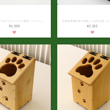
湯あつまオリジナル ハスカップ
手焼きせんべい「うまいべい」
イ（6個入り）2箱セット
こぶしの湯あつまからオリジナル商品「ハスカップパイ」が誕生しました。‼️ 商品名 ハスカップパイ 内容量 6個入×2箱 原材料名 ハスカップ餡（国内製造（白生餡、ビートグラニュー糖、水飴、ハスカップ果汁））、小麦粉、マーガリン、鶏卵、食塩／乳化剤、香料、着色料（青1、赤104） 本品に含まれているアレルギー物質（特定原材料及びそれに準ずるものを表示） 小麦・乳成分・卵・大豆 栄養成分表示(100g当たり) エネルギー421kcal、たんぱく質6g、脂質21g、炭水化物52g、食塩相当量0.6g (日本食品標準成分表より算出) 賞味期限 製造日から90日 保存方法 直射日光、高温多湿を避けできるだけ涼しいところに常温で保存して下さい。 開封後は、なるべく早くお召し上がりください。 発送温度帯 常温 到着の目安 ご注文より7日後のお届け。ただし予約商品については、販売日から約10日後のお届け。 ※パッケージデザインが予告なく変更される場合がありますのでご了承ください。 北海道の豊かな自然が感じられるこぶしの湯あつまオリジナルのハスカップパイ。厚真町産ハスカップを使用し、サクサクのパイ生地との絶妙なコンビネーションは絶品です。一度食べるとやみつきになること間違いなし！ 厚真町産ハスカップが味わえる本商品は、手土産やご自宅用にも最適です。甘酸っぱいハスカップとサクサクとしたパイの相性は絶妙で、お茶請けやデザートとしてもおすすめ。ぜひ、贅沢なひとときをこぶしの湯あつまのハスカップパイでお楽しみください。
¥1,300
¥2,322