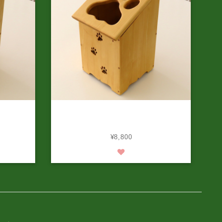
の肉球）
天然木の手づくりゴミ箱（ネコの肉
待ち
球） 納期 ご注文後約1か月待ち
¥8,800