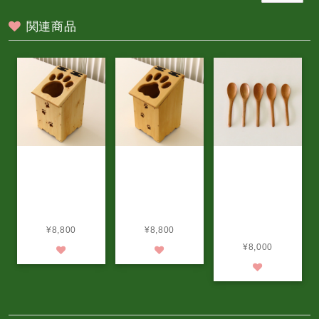
関連商品
天然木の手づくり
天然木の手づくり
天然木の手づくり
ゴミ箱（犬の肉
ゴミ箱（ネコの肉
レンゲ（エゾヤマ
球） 納期 ご注
球） 納期 ご注
ザクラ 5本セッ
文後約1か月待ち
文後約1か月待ち
ト）納期 ご注文
¥8,800
¥8,800
後約1か月待ち
¥8,000