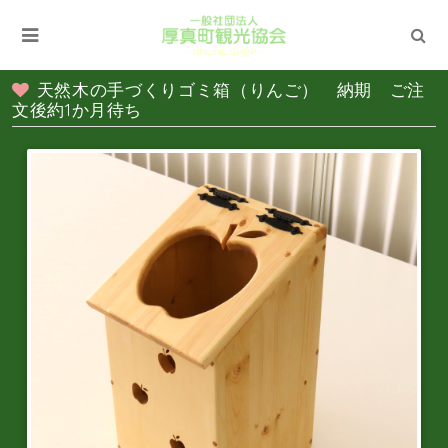
天然木の手づくりゴミ箱（りんご） 納期 ご注
文後約1か月待ち