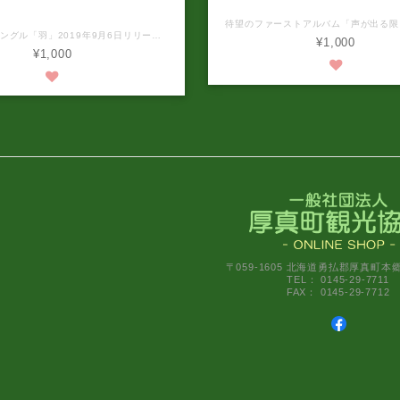
聖夏 1stシングル「羽」
ファーストシングル「羽」2019年9月6日リリース。胆振東部地震が襲った北海道厚真町出身の小寺聖夏(こてらせいな)。たくさんの家とたくさんの人々を失った2018年9月6日。愛する地元のために長い間かけて作った復興ソング。決して忘れてはいけない、忘れることのない、出来事を一生残る歌にして届けたい。そんな思いで完成した「羽」。
¥1,000
¥1,000
〒059-1605 北海道勇払郡厚真町本
TEL： 0145-29-7711
FAX： 0145-29-7712