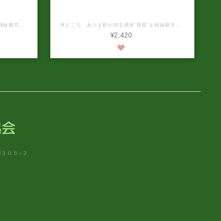
」辛口
新商品 特別純米「かけ橋」
米どころ、あつま町が誇る酒米“彗星”を姉妹都市岩手県奥州市（前沢区）にある酒蔵「岩手銘醸」で醸造した特別純米が完成しました。 林檎を思わせる清涼感のある香り、繊細な酸が杯を進ませる警戒な辛口酒。 冷酒では鋭いキレ味、ぬる燗では柔らかい酸が愉しい。 鮭のチャンチャン焼き等、味噌ベースのお料理と相性抜群。 アルコール分：15度 原材料：米（北海道産） 米こうじ（国産米） 原料米：厚真産酒造好適米「彗星」100％ 精米歩合：60％ 日本酒度：+5 内容量：720ml 保存方法：冷暗所で保存 開栓後はお早目にお召し上がりください。 製造年月日：2026年4月 ※パッケージデザインが予告なく変更される場合がありますのでご了承ください。 ※お酒は20歳から。20歳未満への酒類の販売は固くお断りしています。
米どころ、あつま町が誇る酒米“彗星”を姉妹都市岩手県奥州市（前沢区）にある酒蔵「岩手銘醸」で醸造した特別純米が完成しました。 熟れた果実を彷彿とさせる濃醇な甘酸のバランス、キレ後も口内に心地良い良いを残します。 程よく冷やしてナッツ系との相性良し。 アルコール分：15度 原材料：米（北海道産） 米こうじ（国産米） 原料米：厚真産酒造好適米「彗星」100％ 精米歩合：60％ 日本酒度：−9 内容量：720ml 保存方法：冷暗所で保存 開栓後はお早目にお召し上がりください。 製造年月日：2026年4月 ※パッケージデザインが予告なく変更される場合がありますのでご了承ください。 ※お酒は20歳から。20歳未満への酒類の販売は固くお断りしています。
¥2,420
郷３０５−２