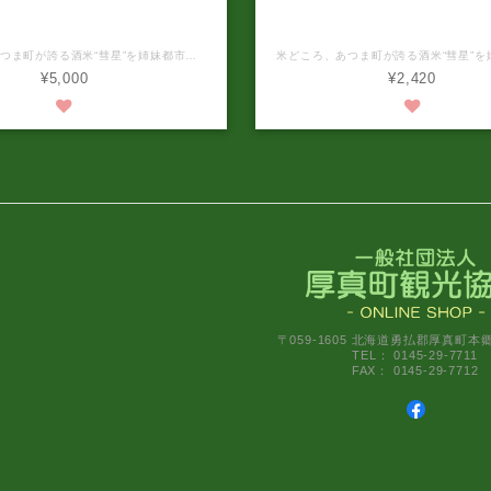
限定 贈答用箱入 特別純米「か
新商品 特別純米「かけ橋
橋」甘口/辛口 2本セット
米どころ、あつま町が誇る酒米“彗星”を姉妹都市岩手県奥州市（前沢区）にある酒蔵「岩手銘醸」で醸造した特別純米「かけ橋」 熟れた果実を彷彿とさせる濃醇な甘酸のバランス、キレ後も口内に心地良い良いを残します。 程よく冷やしてナッツ系との相性良し。 今回、贈答用として2本箱入のセットをご用意しました！ 甘口 アルコール分：15度 原材料：米（北海道産） 米こうじ（国産米） 原料米：厚真産酒造好適米「彗星」100％ 精米歩合：60％ 日本酒度：−9 内容量：720ml 辛口 アルコール分：15度 原材料：米（北海道産） 米こうじ（国産米） 原料米：厚真産酒造好適米「彗星」100％ 精米歩合：60％ 日本酒度：+5 内容量：720ml 保存方法：冷暗所で保存 開栓後はお早目にお召し上がりください。 製造年月日：2026年4月 ※パッケージデザインが予告なく変更される場合がありますのでご了承ください。 ※お酒は20歳から。20歳未満への酒類の販売は固くお断りしています。
¥5,000
¥2,420
〒059-1605 北海道勇払郡厚真町本
TEL： 0145-29-7711
FAX： 0145-29-7712