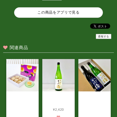
この商品をアプリで見る
通報する
関連商品
こぶしの湯あつま
新商品 特別純米
オンライン限定
オリジナル ハス
「かけ橋」
贈答用箱入 特別
カップパイ（6個
¥2,420
純米「かけ橋」甘
入り）
口/辛口 2本セット