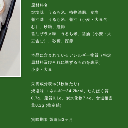
原材料名
焼塩味 うるち米、植物油脂、食塩
醤油味 うるち米、醤油（小麦・大豆含
む）、砂糖、鰹節
醤油ザラメ味 うるち米、醤油（小麦・大
豆含む）、砂糖、鰹節
本品に含まれているアレルギー物質（特定
原材料及びそれに準ずるものを表示）
小麦・大豆
栄養成分表示(1枚当たり)
焼塩味 エネルギー34.2kcal、たんぱく質
0.7g、脂質0.1g、炭水化物7.4g、食塩相当
量0.2g (推定値)
賞味期限 製造日3ヶ月