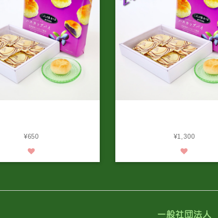
湯あつまオリジナル ハスカップ
こぶしの湯あつまオリジナル 
パイ（6個入り）
パイ（6個入り）2箱セ
¥650
¥1,300