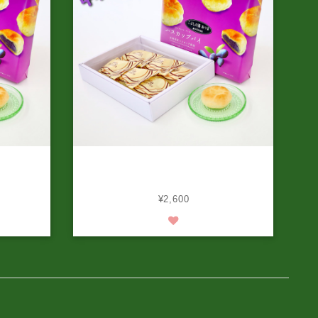
ハスカップ
こぶしの湯あつまオリジナル ハスカップ
ット
パイ（6個入り）4箱セット
¥2,600