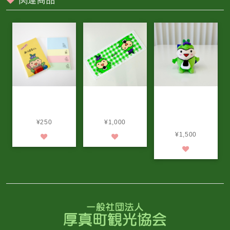
【 あつまるくん
【 あつまるくん
NEW！【 あつま
付箋(ふせん)】
フェイスタオル】
るくんマスコッ
¥250
¥1,000
ト】
¥1,500